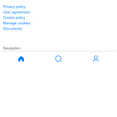
Privacy policy
User agreement
Cookie policy
Manage cookies
Documents
Navigation
Journal
Buy
Rent
Apartments
Apartments
House
House
Land
Land
Commercial
Commercial
Parking
Parking