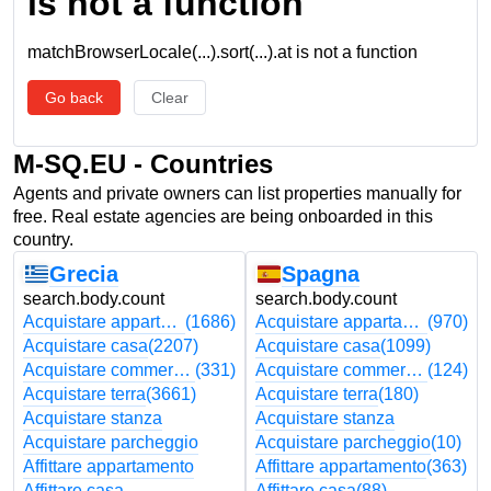
is not a function
matchBrowserLocale(...).sort(...).at is not a function
Go back
Clear
M-SQ.EU - Countries
Agents and private owners can list properties manually for
free. Real estate agencies are being onboarded in this
country.
Grecia
Spagna
search.body.count
search.body.count
Acquistare appartamento
(1686)
Acquistare appartamento
(970)
Acquistare casa
(2207)
Acquistare casa
(1099)
Acquistare commerciale
(331)
Acquistare commerciale
(124)
Acquistare terra
(3661)
Acquistare terra
(180)
Acquistare stanza
Acquistare stanza
Acquistare parcheggio
Acquistare parcheggio
(10)
Affittare appartamento
Affittare appartamento
(363)
Affittare casa
Affittare casa
(88)