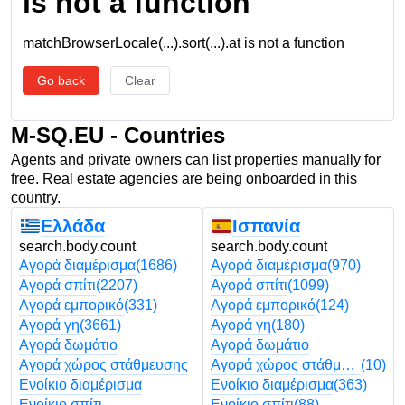
is not a function
matchBrowserLocale(...).sort(...).at is not a function
Go back
Clear
M-SQ.EU - Countries
Agents and private owners can list properties manually for
free. Real estate agencies are being onboarded in this
country.
Ελλάδα
Ισπανία
search.body.count
search.body.count
Αγορά διαμέρισμα
(1686)
Αγορά διαμέρισμα
(970)
Αγορά σπίτι
(2207)
Αγορά σπίτι
(1099)
Αγορά εμπορικό
(331)
Αγορά εμπορικό
(124)
Αγορά γη
(3661)
Αγορά γη
(180)
Αγορά δωμάτιο
Αγορά δωμάτιο
Αγορά χώρος στάθμευσης
Αγορά χώρος στάθμευσης
(10)
Ενοίκιο διαμέρισμα
Ενοίκιο διαμέρισμα
(363)
Ενοίκιο σπίτι
Ενοίκιο σπίτι
(88)