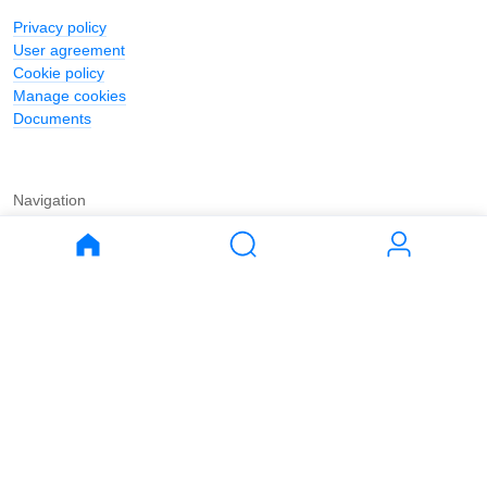
Privacy policy
User agreement
Cookie policy
Manage cookies
Documents
Navigation
Journal
Buy
Rent
Apartments
Apartments
House
House
Land
Land
Commercial
Commercial
Parking
Parking