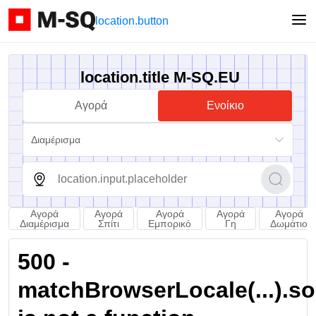
location.button
location.title M-SQ.EU
Αγορά
Ενοίκιο
Διαμέρισμα
Αγορά
Αγορά
Αγορά
Αγορά
Αγορά
Διαμέρισμα
Σπίτι
Εμπορικό
Γη
Δωμάτιο
500 -
matchBrowserLocale(...).sort