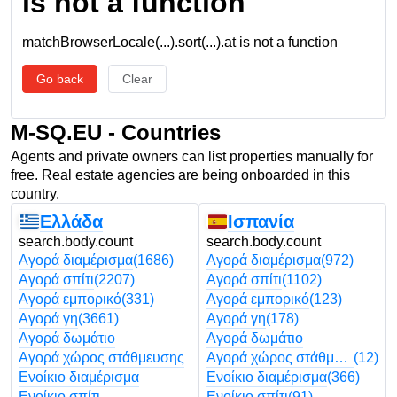
is not a function
matchBrowserLocale(...).sort(...).at is not a function
Go back
Clear
M-SQ.EU - Countries
Agents and private owners can list properties manually for
free. Real estate agencies are being onboarded in this
country.
Ελλάδα
Ισπανία
search.body.count
search.body.count
Αγορά διαμέρισμα
(1686)
Αγορά διαμέρισμα
(972)
Αγορά σπίτι
(2207)
Αγορά σπίτι
(1102)
Αγορά εμπορικό
(331)
Αγορά εμπορικό
(123)
Αγορά γη
(3661)
Αγορά γη
(178)
Αγορά δωμάτιο
Αγορά δωμάτιο
Αγορά χώρος στάθμευσης
Αγορά χώρος στάθμευσης
(12)
Ενοίκιο διαμέρισμα
Ενοίκιο διαμέρισμα
(366)
Ενοίκιο σπίτι
Ενοίκιο σπίτι
(91)