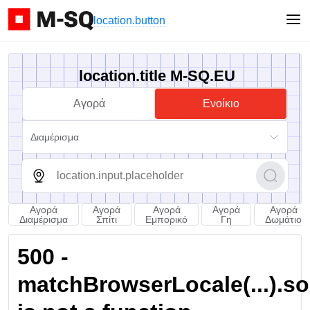
location.button
location.title M-SQ.EU
Αγορά
Ενοίκιο
Διαμέρισμα
Αγορά
Αγορά
Αγορά
Αγορά
Αγορά
Διαμέρισμα
Σπίτι
Εμπορικό
Γη
Δωμάτιο
500 -
matchBrowserLocale(...).sort