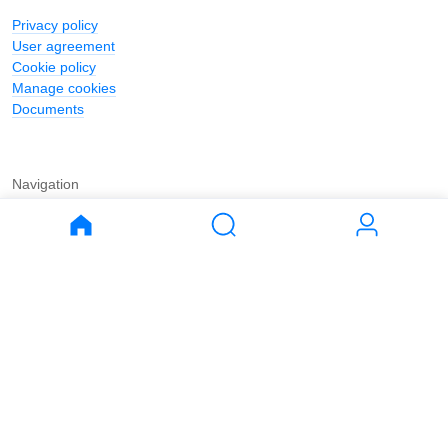
Privacy policy
User agreement
Cookie policy
Manage cookies
Documents
Navigation
Journal
Buy
Rent
Apartments
Apartments
House
House
Land
Land
Commercial
Commercial
Parking
Parking