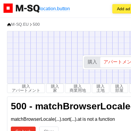
location.button
Add ad
M-SQ.EU
500
購入
アパートメ
購入
購入
購入
購入
購入
アパートメント
家
商業用地
土地
部屋
500 - matchBrowserLocale(...
matchBrowserLocale(...).sort(...).at is not a function