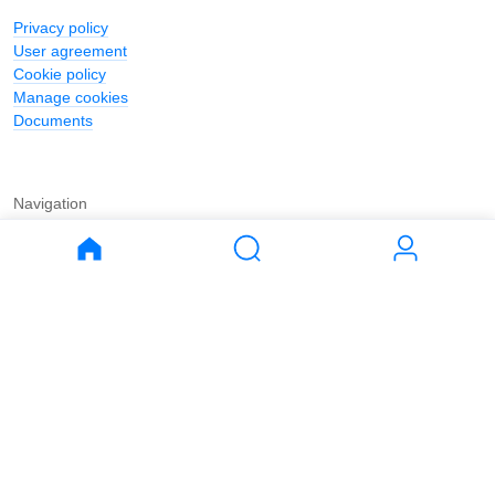
Privacy policy
User agreement
Cookie policy
Manage cookies
Documents
Navigation
Journal
Buy
Rent
Apartments
Apartments
House
House
Land
Land
Commercial
Commercial
Parking
Parking