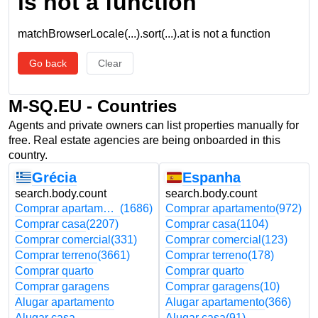
is not a function
matchBrowserLocale(...).sort(...).at is not a function
Go back
Clear
M-SQ.EU - Countries
Agents and private owners can list properties manually for
free. Real estate agencies are being onboarded in this
country.
Grécia
Espanha
search.body.count
search.body.count
Comprar apartamento
(1686)
Comprar apartamento
(972)
Comprar casa
(2207)
Comprar casa
(1104)
Comprar comercial
(331)
Comprar comercial
(123)
Comprar terreno
(3661)
Comprar terreno
(178)
Comprar quarto
Comprar quarto
Comprar garagens
Comprar garagens
(10)
Alugar apartamento
Alugar apartamento
(366)
Alugar casa
Alugar casa
(91)