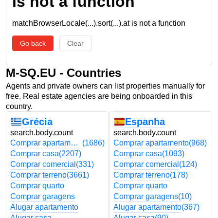
is not a function
matchBrowserLocale(...).sort(...).at is not a function
Go back
Clear
M-SQ.EU - Countries
Agents and private owners can list properties manually for
free. Real estate agencies are being onboarded in this
country.
Grécia
Espanha
search.body.count
search.body.count
Comprar apartamento
(1686)
Comprar apartamento
(968)
Comprar casa
(2207)
Comprar casa
(1093)
Comprar comercial
(331)
Comprar comercial
(124)
Comprar terreno
(3661)
Comprar terreno
(178)
Comprar quarto
Comprar quarto
Comprar garagens
Comprar garagens
(10)
Alugar apartamento
Alugar apartamento
(367)
Alugar casa
Alugar casa
(90)