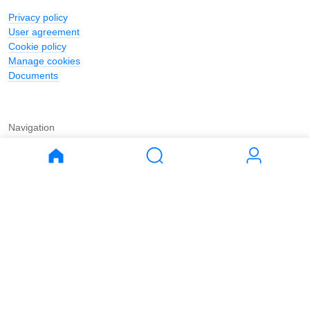
Privacy policy
User agreement
Cookie policy
Manage cookies
Documents
Navigation
Journal
Buy
Rent
Apartments
Apartments
House
House
Land
Land
Commercial
Commercial
Parking
Parking