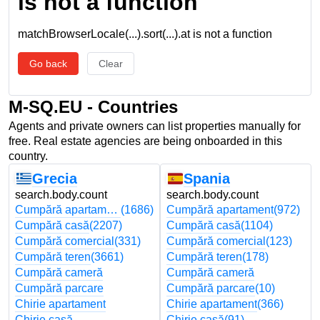
is not a function
matchBrowserLocale(...).sort(...).at is not a function
Go back
Clear
M-SQ.EU - Countries
Agents and private owners can list properties manually for
free. Real estate agencies are being onboarded in this
country.
Grecia
Spania
search.body.count
search.body.count
Cumpără apartament
(1686)
Cumpără apartament
(972)
Cumpără casă
(2207)
Cumpără casă
(1104)
Cumpără comercial
(331)
Cumpără comercial
(123)
Cumpără teren
(3661)
Cumpără teren
(178)
Cumpără cameră
Cumpără cameră
Cumpără parcare
Cumpără parcare
(10)
Chirie apartament
Chirie apartament
(366)
Chirie casă
Chirie casă
(91)