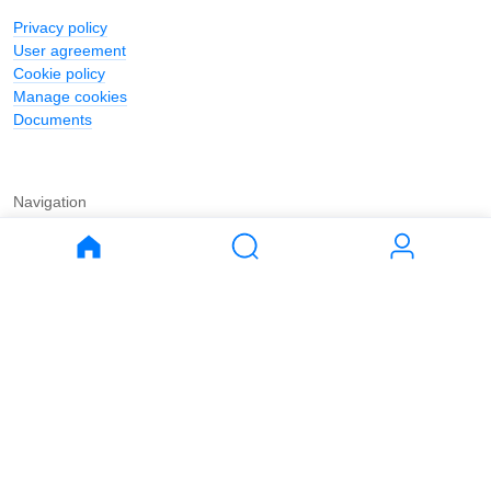
Privacy policy
User agreement
Cookie policy
Manage cookies
Documents
Navigation
Journal
Buy
Rent
Apartments
Apartments
House
House
Land
Land
Commercial
Commercial
Parking
Parking