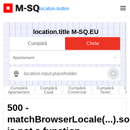
location.button
location.title M-SQ.EU
Cumpără
Chirie
Apartament
Cumpără
Cumpără
Cumpără
Cumpără
Cu
Apartament
Casă
Comercial
Teren
C
500 -
matchBrowserLocale(...).sort