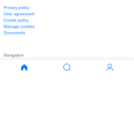
Privacy policy
User agreement
Cookie policy
Manage cookies
Documents
Navigation
Journal
Buy
Rent
Apartments
Apartments
House
House
Land
Land
Commercial
Commercial
Parking
Parking