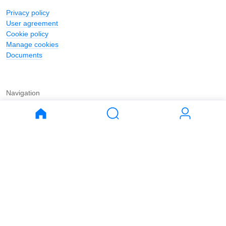
Privacy policy
User agreement
Cookie policy
Manage cookies
Documents
Navigation
Journal
Buy
Rent
Apartments
Apartments
House
House
Land
Land
Commercial
Commercial
Parking
Parking