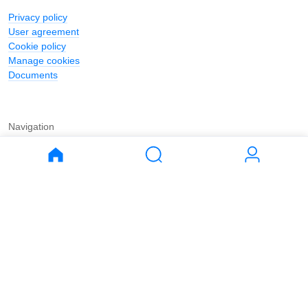
Privacy policy
User agreement
Cookie policy
Manage cookies
Documents
Navigation
Journal
Buy
Rent
Apartments
Apartments
House
House
Land
Land
Commercial
Commercial
Parking
Parking