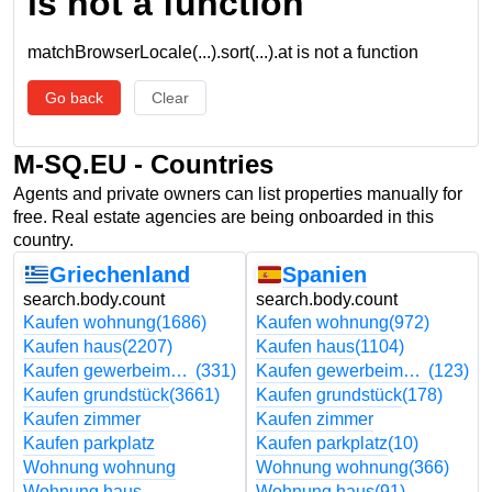
is not a function
matchBrowserLocale(...).sort(...).at is not a function
Go back
Clear
M-SQ.EU - Countries
Agents and private owners can list properties manually for
free. Real estate agencies are being onboarded in this
country.
Griechenland
Spanien
search.body.count
search.body.count
Kaufen wohnung
(1686)
Kaufen wohnung
(972)
Kaufen haus
(2207)
Kaufen haus
(1104)
Kaufen gewerbeimmobilien
(331)
Kaufen gewerbeimmobilien
(123)
Kaufen grundstück
(3661)
Kaufen grundstück
(178)
Kaufen zimmer
Kaufen zimmer
Kaufen parkplatz
Kaufen parkplatz
(10)
Wohnung wohnung
Wohnung wohnung
(366)
Wohnung haus
Wohnung haus
(91)