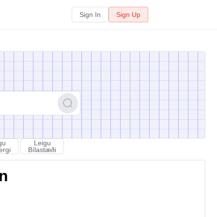
Sign In
Sign Up
gu
Leigu
ergi
Bílastæði
on