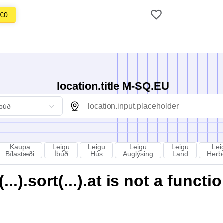
€0
location.title M-SQ.EU
Íbúð
Kaupa
Leigu
Leigu
Leigu
Leigu
Lei
Bílastæði
Íbúð
Hús
Auglýsing
Land
Herb
).sort(...).at is not a functi