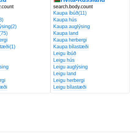
.count
search.body.count
s
Kaupa íbúð
(11)
K
3)
Kaupa hús
K
ýsing
(2)
Kaupa auglýsing
K
(75)
Kaupa land
K
ergi
Kaupa herbergi
K
tæði
(1)
Kaupa bílastæði
K
Leigu íbúð
Le
Leigu hús
L
sing
Leigu auglýsing
L
Leigu land
Le
rgi
Leigu herbergi
Le
tæði
Leigu bílastæði
Le