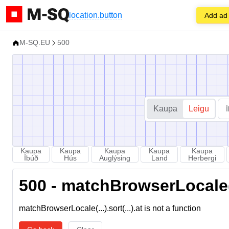
location.button
Add ad
M-SQ.EU
500
Kaupa
Leigu
Kaupa
Kaupa
Kaupa
Kaupa
Kaupa
Íbúð
Hús
Auglýsing
Land
Herbergi
500 - matchBrowserLocale(...
matchBrowserLocale(...).sort(...).at is not a function