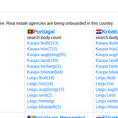
ree. Real estate agencies are being onboarded in this country.
Portúgal
Króatí
search.body.count
search.body
Kaupa íbúð
(313)
Kaupa íbúð
Kaupa hús
(712)
Kaupa hús
(
)
Kaupa auglýsing
(55)
Kaupa augl
Kaupa land
(140)
Kaupa land
Kaupa herbergi
(1)
Kaupa herb
Kaupa bílastæði
(4)
Kaupa bílas
Leigu íbúð
(18)
Leigu íbúð
Leigu hús
(14)
Leigu hús
Leigu auglýsing
(15)
Leigu auglý
Leigu land
(2)
Leigu land
Leigu herbergi
Leigu herbe
Leigu bílastæði
(1)
Leigu bílas
Bosnía og Hersegóvína
Slóva