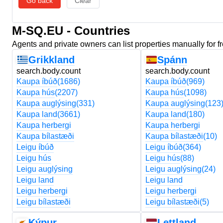
Go back
Clear
M-SQ.EU - Countries
Agents and private owners can list properties manually for f
Grikkland
Spánn
search.body.count
search.body.count
Kaupa íbúð
(1686)
Kaupa íbúð
(969)
Kaupa hús
(2207)
Kaupa hús
(1098)
Kaupa auglýsing
(331)
Kaupa auglýsing
(123
Kaupa land
(3661)
Kaupa land
(180)
Kaupa herbergi
Kaupa herbergi
Kaupa bílastæði
Kaupa bílastæði
(10)
Leigu íbúð
Leigu íbúð
(364)
Leigu hús
Leigu hús
(88)
Leigu auglýsing
Leigu auglýsing
(24)
Leigu land
Leigu land
Leigu herbergi
Leigu herbergi
Leigu bílastæði
Leigu bílastæði
(5)
Kýpur
Lettland