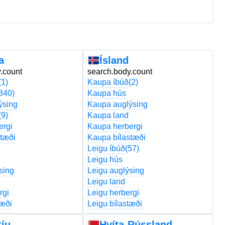
a
Ísland
.count
search.body.count
s
(1)
Kaupa íbúð
(2)
K
340)
Kaupa hús
K
ýsing
Kaupa auglýsing
K
(9)
Kaupa land
K
ergi
Kaupa herbergi
K
tæði
Kaupa bílastæði
K
Leigu íbúð
(57)
Le
Leigu hús
L
sing
Leigu auglýsing
L
Leigu land
Le
rgi
Leigu herbergi
Le
tæði
Leigu bílastæði
Le
kíu
Hvíta-Rússland