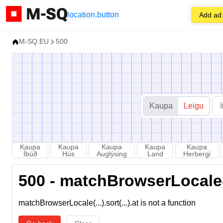
location.button
Add ad
M-SQ.EU
500
Kaupa
Leigu
Kaupa
Kaupa
Kaupa
Kaupa
Kaupa
Íbúð
Hús
Auglýsing
Land
Herbergi
500 - matchBrowserLocale(...
matchBrowserLocale(...).sort(...).at is not a function