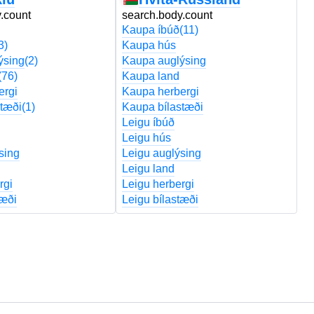
.count
search.body.count
s
Kaupa íbúð
(11)
K
3)
Kaupa hús
K
ýsing
(2)
Kaupa auglýsing
K
(76)
Kaupa land
K
ergi
Kaupa herbergi
K
tæði
(1)
Kaupa bílastæði
K
Leigu íbúð
Le
Leigu hús
L
sing
Leigu auglýsing
L
Leigu land
Le
rgi
Leigu herbergi
Le
tæði
Leigu bílastæði
Le