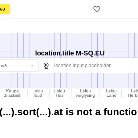
€0
location.title M-SQ.EU
Íbúð
Kaupa
Leigu
Leigu
Leigu
Leigu
Lei
Bílastæði
Íbúð
Hús
Auglýsing
Land
Herb
).sort(...).at is not a functi