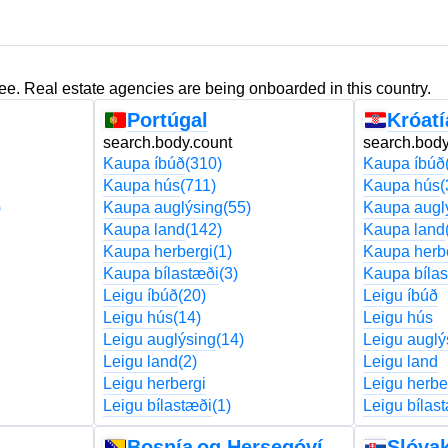
ree. Real estate agencies are being onboarded in this country.
Portúgal
Króatí
search.body.count
search.body
Kaupa íbúð
(310)
Kaupa íbúð
Kaupa hús
(711)
Kaupa hús
(
)
Kaupa auglýsing
(55)
Kaupa augl
Kaupa land
(142)
Kaupa land
Kaupa herbergi
(1)
Kaupa herb
Kaupa bílastæði
(3)
Kaupa bílas
Leigu íbúð
(20)
Leigu íbúð
Leigu hús
(14)
Leigu hús
Leigu auglýsing
(14)
Leigu auglý
Leigu land
(2)
Leigu land
Leigu herbergi
Leigu herbe
Leigu bílastæði
(1)
Leigu bílas
Bosnía og Hersegóvína
Slóva