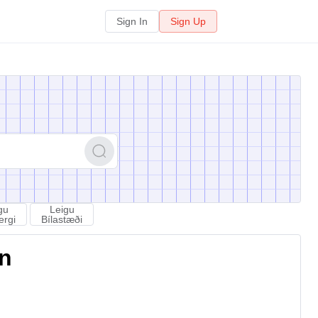
Sign In
Sign Up
gu
Leigu
ergi
Bílastæði
on