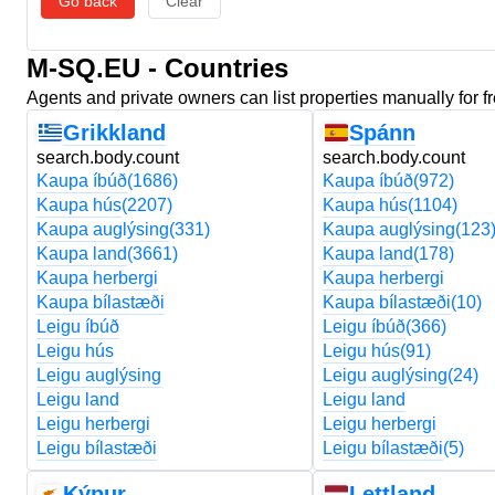
Go back
Clear
M-SQ.EU - Countries
Agents and private owners can list properties manually for f
Grikkland
Spánn
search.body.count
search.body.count
Kaupa íbúð
(1686)
Kaupa íbúð
(972)
Kaupa hús
(2207)
Kaupa hús
(1104)
Kaupa auglýsing
(331)
Kaupa auglýsing
(123
Kaupa land
(3661)
Kaupa land
(178)
Kaupa herbergi
Kaupa herbergi
Kaupa bílastæði
Kaupa bílastæði
(10)
Leigu íbúð
Leigu íbúð
(366)
Leigu hús
Leigu hús
(91)
Leigu auglýsing
Leigu auglýsing
(24)
Leigu land
Leigu land
Leigu herbergi
Leigu herbergi
Leigu bílastæði
Leigu bílastæði
(5)
Kýpur
Lettland