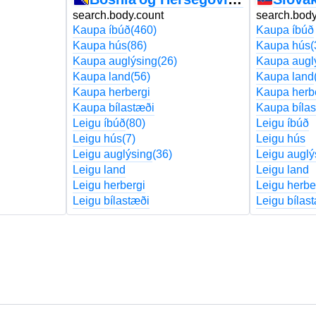
search.body.count
search.body
Kaupa íbúð
(460)
Kaupa íbúð
Kaupa hús
(86)
Kaupa hús
(
Kaupa auglýsing
(26)
Kaupa augl
Kaupa land
(56)
Kaupa land
Kaupa herbergi
Kaupa herb
Kaupa bílastæði
Kaupa bílas
Leigu íbúð
(80)
Leigu íbúð
Leigu hús
(7)
Leigu hús
Leigu auglýsing
(36)
Leigu auglý
Leigu land
Leigu land
Leigu herbergi
Leigu herbe
Leigu bílastæði
Leigu bílas