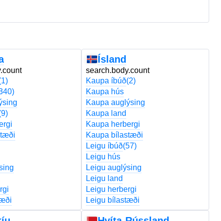
a
Ísland
.count
search.body.count
s
(1)
Kaupa íbúð
(2)
K
340)
Kaupa hús
K
ýsing
Kaupa auglýsing
K
(9)
Kaupa land
K
ergi
Kaupa herbergi
K
tæði
Kaupa bílastæði
K
Leigu íbúð
(57)
Le
Leigu hús
L
sing
Leigu auglýsing
L
Leigu land
Le
rgi
Leigu herbergi
Le
tæði
Leigu bílastæði
Le
kíu
Hvíta-Rússland