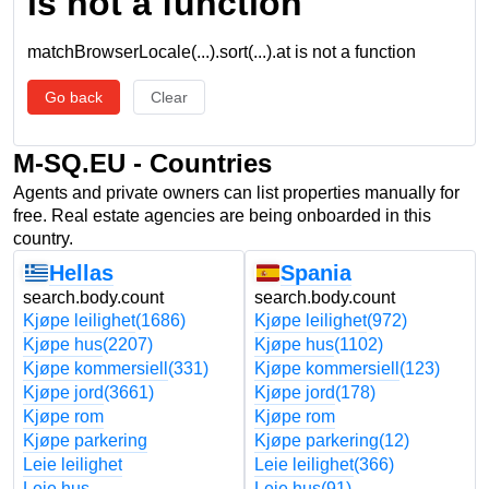
is not a function
matchBrowserLocale(...).sort(...).at is not a function
Go back
Clear
M-SQ.EU - Countries
Agents and private owners can list properties manually for
free. Real estate agencies are being onboarded in this
country.
Hellas
Spania
search.body.count
search.body.count
Kjøpe leilighet
(1686)
Kjøpe leilighet
(972)
Kjøpe hus
(2207)
Kjøpe hus
(1102)
Kjøpe kommersiell
(331)
Kjøpe kommersiell
(123)
Kjøpe jord
(3661)
Kjøpe jord
(178)
Kjøpe rom
Kjøpe rom
Kjøpe parkering
Kjøpe parkering
(12)
Leie leilighet
Leie leilighet
(366)
Leie hus
Leie hus
(91)