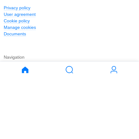
Privacy policy
User agreement
Cookie policy
Manage cookies
Documents
Navigation
Journal
Buy
Rent
Apartments
Apartments
House
House
Land
Land
Commercial
Commercial
Parking
Parking