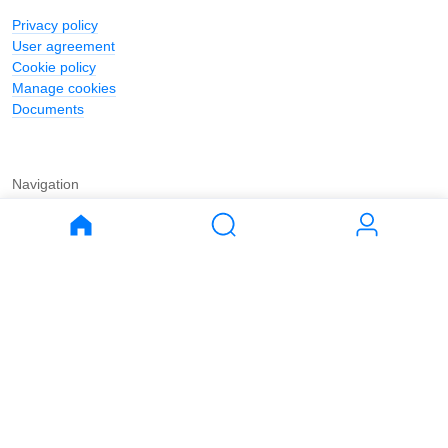
Privacy policy
User agreement
Cookie policy
Manage cookies
Documents
Navigation
Journal
Buy
Rent
Apartments
Apartments
House
House
Land
Land
Commercial
Commercial
Parking
Parking