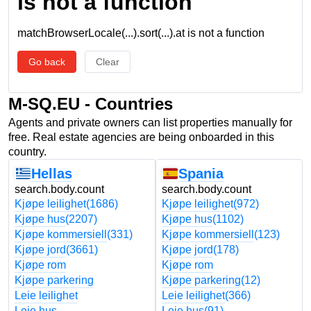
is not a function
matchBrowserLocale(...).sort(...).at is not a function
Go back
Clear
M-SQ.EU - Countries
Agents and private owners can list properties manually for
free. Real estate agencies are being onboarded in this
country.
Hellas
Spania
search.body.count
search.body.count
Kjøpe leilighet
(1686)
Kjøpe leilighet
(972)
Kjøpe hus
(2207)
Kjøpe hus
(1102)
Kjøpe kommersiell
(331)
Kjøpe kommersiell
(123)
Kjøpe jord
(3661)
Kjøpe jord
(178)
Kjøpe rom
Kjøpe rom
Kjøpe parkering
Kjøpe parkering
(12)
Leie leilighet
Leie leilighet
(366)
Leie hus
Leie hus
(91)