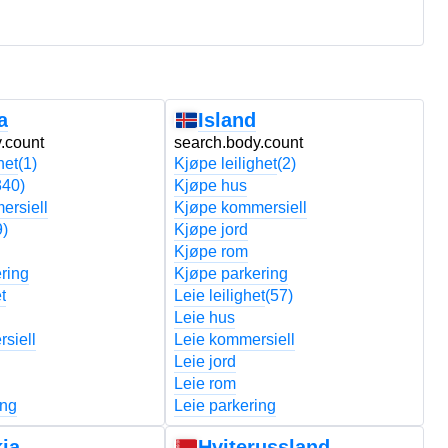
a
Island
.count
search.body.count
s
het
(1)
Kjøpe leilighet
(2)
Kj
340)
Kjøpe hus
K
ersiell
Kjøpe kommersiell
K
9)
Kjøpe jord
Kj
Kjøpe rom
K
ring
Kjøpe parkering
K
t
Leie leilighet
(57)
Le
Leie hus
L
siell
Leie kommersiell
L
Leie jord
Le
Leie rom
L
ing
Leie parkering
Le
ia
Hviterussland