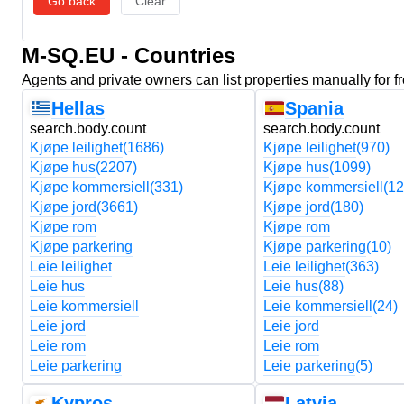
Go back
Clear
M-SQ.EU - Countries
Agents and private owners can list properties manually for f
Hellas
Spania
search.body.count
search.body.count
Kjøpe leilighet
(1686)
Kjøpe leilighet
(970)
Kjøpe hus
(2207)
Kjøpe hus
(1099)
Kjøpe kommersiell
(331)
Kjøpe kommersiell
(12
Kjøpe jord
(3661)
Kjøpe jord
(180)
Kjøpe rom
Kjøpe rom
Kjøpe parkering
Kjøpe parkering
(10)
Leie leilighet
Leie leilighet
(363)
Leie hus
Leie hus
(88)
Leie kommersiell
Leie kommersiell
(24)
Leie jord
Leie jord
Leie rom
Leie rom
Leie parkering
Leie parkering
(5)
Kypros
Latvia