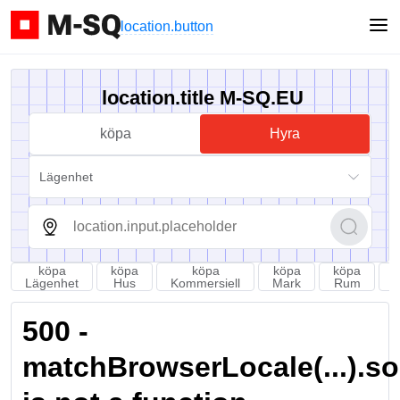
location.button
location.title M-SQ.EU
köpa
Hyra
Lägenhet
köpa
köpa
köpa
köpa
köpa
Lägenhet
Hus
Kommersiell
Mark
Rum
P
500 -
matchBrowserLocale(...).sort