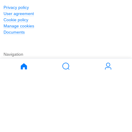
Privacy policy
User agreement
Cookie policy
Manage cookies
Documents
Navigation
Journal
Buy
Rent
Apartments
Apartments
House
House
Land
Land
Commercial
Commercial
Parking
Parking