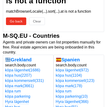
is not a function
matchBrowserLocale(...).sort(...).at is not a function
Go back
Clear
M-SQ.EU - Countries
Agents and private owners can list properties manually for
free. Real estate agencies are being onboarded in this
country.
Grekland
Spanien
search.body.count
search.body.count
köpa lägenhet
(1686)
köpa lägenhet
(972)
köpa hus
(2207)
köpa hus
(1104)
köpa kommersiell
(331)
köpa kommersiell
(123)
köpa mark
(3661)
köpa mark
(178)
köpa rum
köpa rum
köpa parkering
köpa parkering
(10)
Hyra lägenhet
Hyra lägenhet
(366)
Hyra hus
Hyra hus
(91)