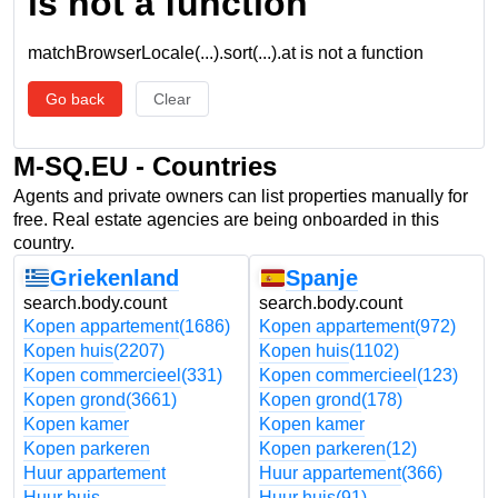
is not a function
matchBrowserLocale(...).sort(...).at is not a function
Go back
Clear
M-SQ.EU - Countries
Agents and private owners can list properties manually for
free. Real estate agencies are being onboarded in this
country.
Griekenland
Spanje
search.body.count
search.body.count
Kopen appartement
(1686)
Kopen appartement
(972)
Kopen huis
(2207)
Kopen huis
(1102)
Kopen commercieel
(331)
Kopen commercieel
(123)
Kopen grond
(3661)
Kopen grond
(178)
Kopen kamer
Kopen kamer
Kopen parkeren
Kopen parkeren
(12)
Huur appartement
Huur appartement
(366)
Huur huis
Huur huis
(91)