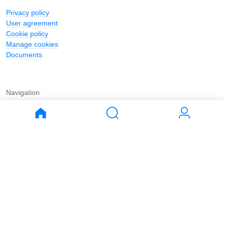
Privacy policy
User agreement
Cookie policy
Manage cookies
Documents
Navigation
Journal
Buy
Rent
Apartments
Apartments
House
House
Land
Land
Commercial
Commercial
Parking
Parking