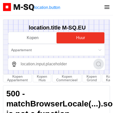
location.button
location.title M-SQ.EU
Kopen
Huur
Appartement
Kopen
Kopen
Kopen
Kopen
Kop
Appartement
Huis
Commercieel
Grond
Kam
500 -
matchBrowserLocale(...).sort