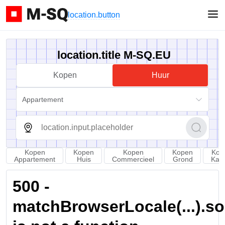
location.button
location.title M-SQ.EU
Kopen
Huur
Appartement
Kopen
Kopen
Kopen
Kopen
Kop
Appartement
Huis
Commercieel
Grond
Kam
500 -
matchBrowserLocale(...).sort