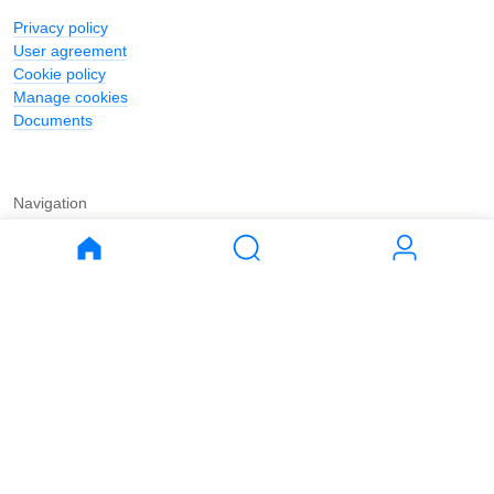
Privacy policy
User agreement
Cookie policy
Manage cookies
Documents
Navigation
Journal
Buy
Rent
Apartments
Apartments
House
House
Land
Land
Commercial
Commercial
Parking
Parking