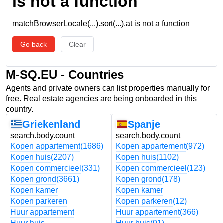
is not a function
matchBrowserLocale(...).sort(...).at is not a function
Go back
Clear
M-SQ.EU - Countries
Agents and private owners can list properties manually for
free. Real estate agencies are being onboarded in this
country.
Griekenland
Spanje
search.body.count
search.body.count
Kopen appartement
(1686)
Kopen appartement
(972)
Kopen huis
(2207)
Kopen huis
(1102)
Kopen commercieel
(331)
Kopen commercieel
(123)
Kopen grond
(3661)
Kopen grond
(178)
Kopen kamer
Kopen kamer
Kopen parkeren
Kopen parkeren
(12)
Huur appartement
Huur appartement
(366)
Huur huis
Huur huis
(91)