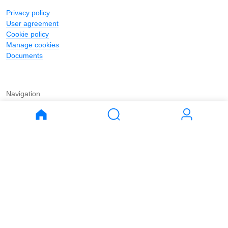
Privacy policy
User agreement
Cookie policy
Manage cookies
Documents
Navigation
Journal
Buy
Rent
Apartments
Apartments
House
House
Land
Land
Commercial
Commercial
Parking
Parking