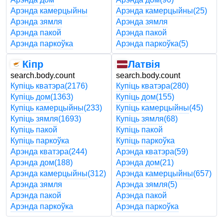
Арэнда камерцыйны
Арэнда камерцыйны
(25)
Арэнда зямля
Арэнда зямля
Арэнда пакой
Арэнда пакой
Арэнда паркоўка
Арэнда паркоўка
(5)
Кіпр
Латвія
search.body.count
search.body.count
Купіць кватэра
(2176)
Купіць кватэра
(280)
Купіць дом
(1363)
Купіць дом
(155)
Купіць камерцыйны
(233)
Купіць камерцыйны
(45)
Купіць зямля
(1693)
Купіць зямля
(68)
Купіць пакой
Купіць пакой
Купіць паркоўка
Купіць паркоўка
Арэнда кватэра
(244)
Арэнда кватэра
(59)
Арэнда дом
(188)
Арэнда дом
(21)
Арэнда камерцыйны
(312)
Арэнда камерцыйны
(657)
Арэнда зямля
Арэнда зямля
(5)
Арэнда пакой
Арэнда пакой
Арэнда паркоўка
Арэнда паркоўка