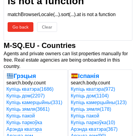
is not a function
matchBrowserLocale(...).sort(...).at is not a function
Go back
Clear
M-SQ.EU - Countries
Agents and private owners can list properties manually for
free. Real estate agencies are being onboarded in this
country.
Грэцыя
Іспанія
search.body.count
search.body.count
Купіць кватэра
(1686)
Купіць кватэра
(972)
Купіць дом
(2207)
Купіць дом
(1104)
Купіць камерцыйны
(331)
Купіць камерцыйны
(123)
Купіць зямля
(3661)
Купіць зямля
(178)
Купіць пакой
Купіць пакой
Купіць паркоўка
Купіць паркоўка
(10)
Арэнда кватэра
Арэнда кватэра
(367)
Арэнда дом
Арэнда дом
(90)