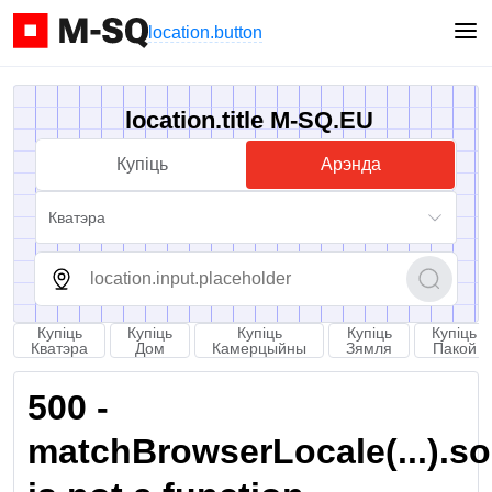
location.button
location.title M-SQ.EU
Купіць
Арэнда
Кватэра
Купіць
Купіць
Купіць
Купіць
Купіць
Кватэра
Дом
Камерцыйны
Зямля
Пакой
500 -
matchBrowserLocale(...).sort