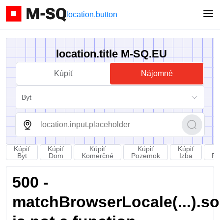
location.button
location.title M-SQ.EU
Kúpiť
Nájomné
Byt
Kúpiť
Kúpiť
Kúpiť
Kúpiť
Kúpiť
Byt
Dom
Komerčné
Pozemok
Izba
Pa
500 -
matchBrowserLocale(...).sort