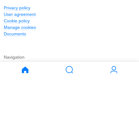
Privacy policy
User agreement
Cookie policy
Manage cookies
Documents
Navigation
Journal
Buy
Rent
Apartments
Apartments
House
House
Land
Land
Commercial
Commercial
Parking
Parking