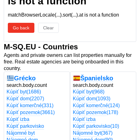
is not a function
matchBrowserLocale(...).sort(...).at is not a function
Go back
Clear
M-SQ.EU - Countries
Agents and private owners can list properties manually for
free. Real estate agencies are being onboarded in this
country.
Grécko
Španielsko
search.body.count
search.body.count
Kúpiť byt
(1686)
Kúpiť byt
(968)
Kúpiť dom
(2207)
Kúpiť dom
(1093)
Kúpiť komerčné
(331)
Kúpiť komerčné
(124)
Kúpiť pozemok
(3661)
Kúpiť pozemok
(178)
Kúpiť izba
Kúpiť izba
Kúpiť parkovisko
Kúpiť parkovisko
(10)
Nájomné byt
Nájomné byt
(367)
Nájomné dom
Nájomné dom
(90)