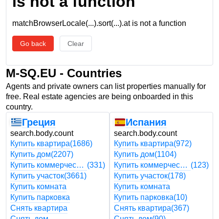
is not a function
matchBrowserLocale(...).sort(...).at is not a function
Go back
Clear
M-SQ.EU - Countries
Agents and private owners can list properties manually for
free. Real estate agencies are being onboarded in this
country.
Греция
Испания
search.body.count
search.body.count
Купить квартира
(1686)
Купить квартира
(972)
Купить дом
(2207)
Купить дом
(1104)
Купить коммерческая недвижимость
(331)
Купить коммерческая недвижимость
(123)
Купить участок
(3661)
Купить участок
(178)
Купить комната
Купить комната
Купить парковка
Купить парковка
(10)
Снять квартира
Снять квартира
(367)
Снять дом
Снять дом
(90)