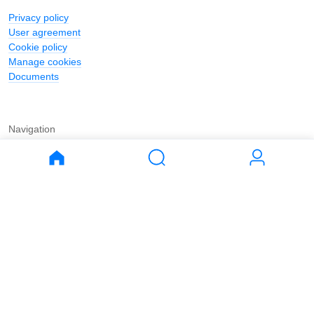
Privacy policy
User agreement
Cookie policy
Manage cookies
Documents
Navigation
Journal
Buy
Rent
Apartments
Apartments
House
House
Land
Land
Commercial
Commercial
Parking
Parking