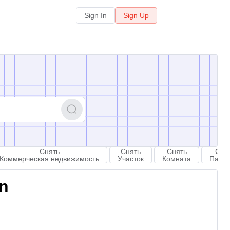
Sign In
Sign Up
Снять
Снять
Снять
Сня
Коммерческая недвижимость
Участок
Комната
Парко
on