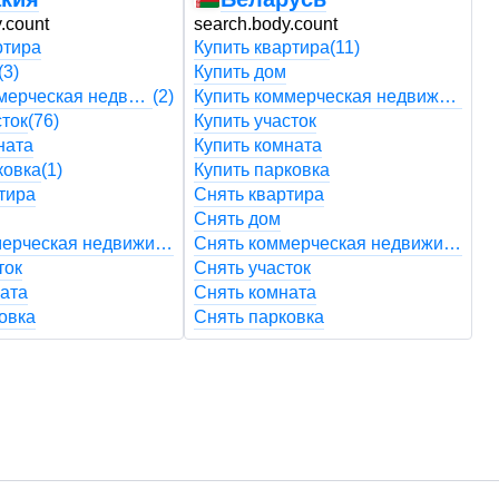
.count
search.body.count
s
ртира
Купить квартира
(11)
К
(3)
Купить дом
К
Купить коммерческая недвижимость
(2)
Купить коммерческая недвижимость
сток
(76)
Купить участок
К
ната
Купить комната
К
ковка
(1)
Купить парковка
К
тира
Снять квартира
С
Снять дом
С
Снять коммерческая недвижимость
Снять коммерческая недвижимость
ток
Снять участок
С
ата
Снять комната
С
овка
Снять парковка
С