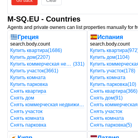
Go back
Clear
M-SQ.EU - Countries
Agents and private owners can list properties manually for f
Греция
Испания
search.body.count
search.body.count
Купить квартира
(1686)
Купить квартира
(972
Купить дом
(2207)
Купить дом
(1104)
Купить коммерческая недвижимость
(331)
Купить участок
(3661)
Купить участок
(178)
Купить комната
Купить комната
Купить парковка
Купить парковка
(10)
Снять квартира
Снять квартира
(366)
Снять дом
Снять дом
(91)
Снять коммерческая недвижимость
Снять участок
Снять участок
Снять комната
Снять комната
Снять парковка
Снять парковка
(5)
Кипр
Латвия