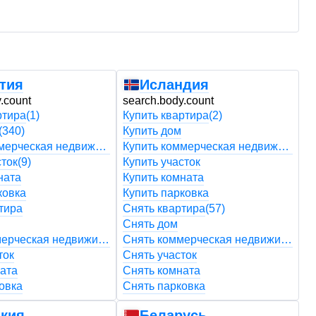
тия
Исландия
.count
search.body.count
s
ртира
(1)
Купить квартира
(2)
К
(340)
Купить дом
К
Купить коммерческая недвижимость
Купить коммерческая недвижимость
сток
(9)
Купить участок
К
ната
Купить комната
К
ковка
Купить парковка
К
тира
Снять квартира
(57)
С
Снять дом
С
Снять коммерческая недвижимость
Снять коммерческая недвижимость
ток
Снять участок
С
ата
Снять комната
С
овка
Снять парковка
С
кия
Беларусь