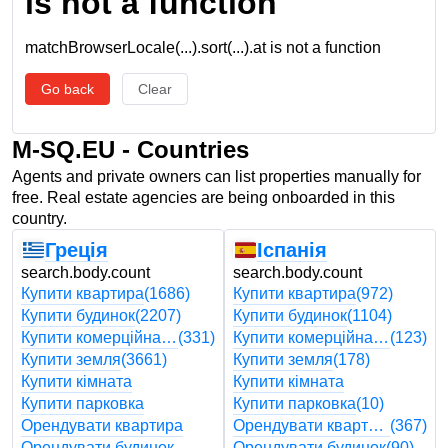
is not a function
matchBrowserLocale(...).sort(...).at is not a function
Go back
Clear
M-SQ.EU - Countries
Agents and private owners can list properties manually for
free. Real estate agencies are being onboarded in this
country.
Греція
Іспанія
search.body.count
search.body.count
Купити квартира
(1686)
Купити квартира
(972)
Купити будинок
(2207)
Купити будинок
(1104)
Купити комерційна нерухомість
(331)
Купити комерційна нерухомість
(123)
Купити земля
(3661)
Купити земля
(178)
Купити кімната
Купити кімната
Купити парковка
Купити парковка
(10)
Орендувати квартира
Орендувати квартира
(367)
Орендувати будинок
Орендувати будинок
(90)