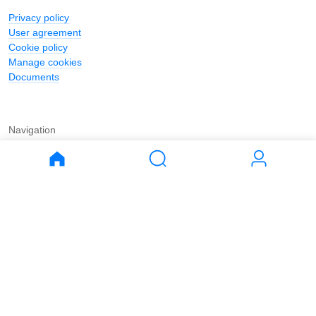
Privacy policy
User agreement
Cookie policy
Manage cookies
Documents
Navigation
Journal
Buy
Rent
Apartments
Apartments
House
House
Land
Land
Commercial
Commercial
Parking
Parking