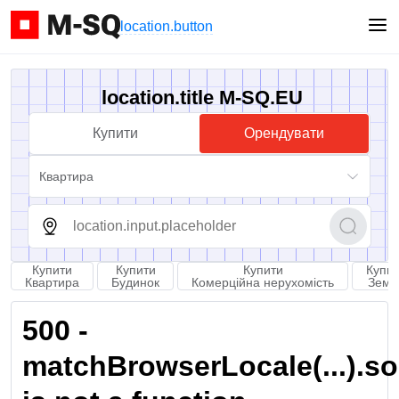
location.button
location.title M-SQ.EU
Купити
Орендувати
Квартира
Купити
Купити
Купити
Купи
Квартира
Будинок
Комерційна нерухомість
Земл
500 -
matchBrowserLocale(...).sort