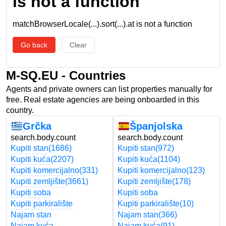
is not a function
matchBrowserLocale(...).sort(...).at is not a function
Go back
Clear
M-SQ.EU - Countries
Agents and private owners can list properties manually for
free. Real estate agencies are being onboarded in this
country.
Grčka
Španjolska
search.body.count
search.body.count
Kupiti stan
(1686)
Kupiti stan
(972)
Kupiti kuća
(2207)
Kupiti kuća
(1104)
Kupiti komercijalno
(331)
Kupiti komercijalno
(123)
Kupiti zemljište
(3661)
Kupiti zemljište
(178)
Kupiti soba
Kupiti soba
Kupiti parkiralište
Kupiti parkiralište
(10)
Najam stan
Najam stan
(366)
Najam kuća
Najam kuća
(91)