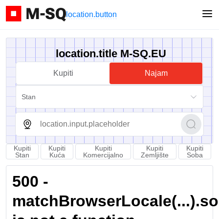
location.button
location.title M-SQ.EU
Kupiti
Najam
Stan
Kupiti
Kupiti
Kupiti
Kupiti
Kupiti
Stan
Kuća
Komercijalno
Zemljište
Soba
500 -
matchBrowserLocale(...).sort