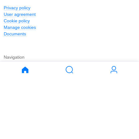
Privacy policy
User agreement
Cookie policy
Manage cookies
Documents
Navigation
Journal
Buy
Rent
Apartments
Apartments
House
House
Land
Land
Commercial
Commercial
Parking
Parking