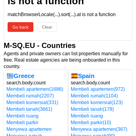
is not a function
matchBrowserLocale(...).sort(...).at is not a function
Go back
Clear
M-SQ.EU - Countries
Agents and private owners can list properties manually for
free. Real estate agencies are being onboarded in this
country.
Greece
Spain
search.body.count
search.body.count
Membeli apartemen
(1686)
Membeli apartemen
(972)
Membeli rumah
(2207)
Membeli rumah
(1104)
Membeli komersial
(331)
Membeli komersial
(123)
Membeli tanah
(3661)
Membeli tanah
(178)
Membeli ruang
Membeli ruang
Membeli parkir
Membeli parkir
(10)
Menyewa apartemen
Menyewa apartemen
(367)
Menyewa rumah
Menyewa rumah
(90)