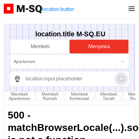
location.button
location.title M-SQ.EU
Membeli
Menyewa
Apartemen
Membeli
Membeli
Membeli
Membeli
Memb
Apartemen
Rumah
Komersial
Tanah
Rua
500 -
matchBrowserLocale(...).sort