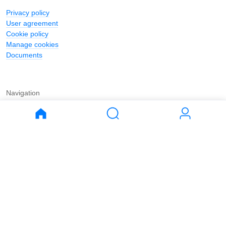
Privacy policy
User agreement
Cookie policy
Manage cookies
Documents
Navigation
Journal
Buy
Rent
Apartments
Apartments
House
House
Land
Land
Commercial
Commercial
Parking
Parking