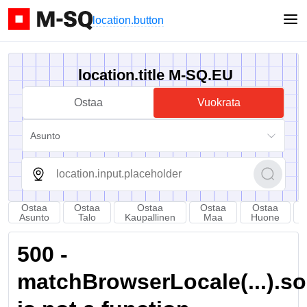
location.button
location.title M-SQ.EU
Ostaa
Vuokrata
Asunto
Ostaa
Ostaa
Ostaa
Ostaa
Ostaa
Asunto
Talo
Kaupallinen
Maa
Huone
500 -
matchBrowserLocale(...).sort