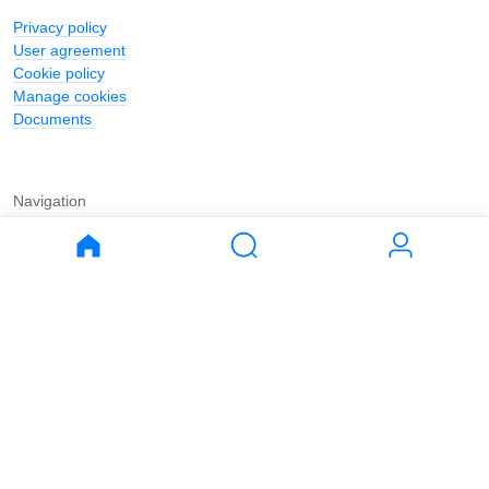
Privacy policy
User agreement
Cookie policy
Manage cookies
Documents
Navigation
Journal
Buy
Rent
Apartments
Apartments
House
House
Land
Land
Commercial
Commercial
Parking
Parking