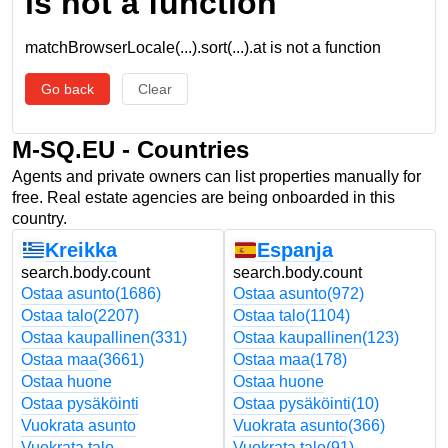
is not a function
matchBrowserLocale(...).sort(...).at is not a function
Go back
Clear
M-SQ.EU - Countries
Agents and private owners can list properties manually for
free. Real estate agencies are being onboarded in this
country.
Kreikka
Espanja
search.body.count
search.body.count
Ostaa asunto
(1686)
Ostaa asunto
(972)
Ostaa talo
(2207)
Ostaa talo
(1104)
Ostaa kaupallinen
(331)
Ostaa kaupallinen
(123)
Ostaa maa
(3661)
Ostaa maa
(178)
Ostaa huone
Ostaa huone
Ostaa pysäköinti
Ostaa pysäköinti
(10)
Vuokrata asunto
Vuokrata asunto
(366)
Vuokrata talo
Vuokrata talo
(91)