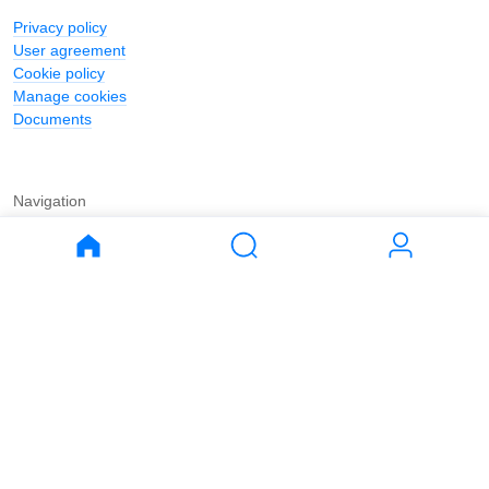
Privacy policy
User agreement
Cookie policy
Manage cookies
Documents
Navigation
Journal
Buy
Rent
Apartments
Apartments
House
House
Land
Land
Commercial
Commercial
Parking
Parking