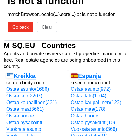
is not a function
matchBrowserLocale(...).sort(...).at is not a function
Go back
Clear
M-SQ.EU - Countries
Agents and private owners can list properties manually for
free. Real estate agencies are being onboarded in this
country.
Kreikka
Espanja
search.body.count
search.body.count
Ostaa asunto
(1686)
Ostaa asunto
(972)
Ostaa talo
(2207)
Ostaa talo
(1104)
Ostaa kaupallinen
(331)
Ostaa kaupallinen
(123)
Ostaa maa
(3661)
Ostaa maa
(178)
Ostaa huone
Ostaa huone
Ostaa pysäköinti
Ostaa pysäköinti
(10)
Vuokrata asunto
Vuokrata asunto
(366)
Vuokrata talo
Vuokrata talo
(91)