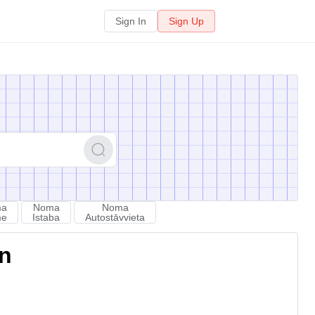
Sign In
Sign Up
ma
Noma
Noma
me
Istaba
Autostāvvieta
on