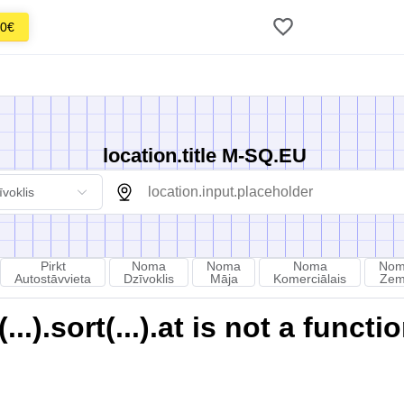
0€
location.title M-SQ.EU
īvoklis
Pirkt
Noma
Noma
Noma
No
Autostāvvieta
Dzīvoklis
Māja
Komerciālais
Ze
).sort(...).at is not a functi