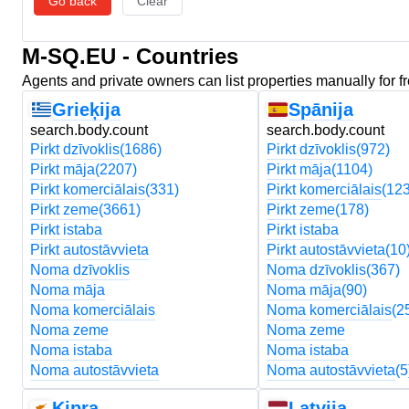
Go back
Clear
M-SQ.EU - Countries
Agents and private owners can list properties manually for f
Grieķija
Spānija
search.body.count
search.body.count
Pirkt dzīvoklis
(1686)
Pirkt dzīvoklis
(972)
Pirkt māja
(2207)
Pirkt māja
(1104)
Pirkt komerciālais
(331)
Pirkt komerciālais
(123
Pirkt zeme
(3661)
Pirkt zeme
(178)
Pirkt istaba
Pirkt istaba
Pirkt autostāvvieta
Pirkt autostāvvieta
(10
Noma dzīvoklis
Noma dzīvoklis
(367)
Noma māja
Noma māja
(90)
Noma komerciālais
Noma komerciālais
(2
Noma zeme
Noma zeme
Noma istaba
Noma istaba
Noma autostāvvieta
Noma autostāvvieta
(5
Kipra
Latvija