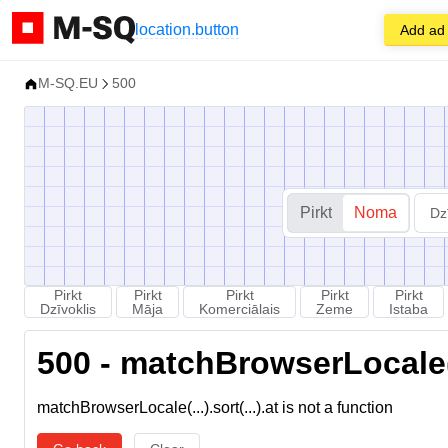
location.button
Add ad
M-SQ.EU
500
Pirkt
Noma
Dz
Pirkt
Pirkt
Pirkt
Pirkt
Pirkt
Dzīvoklis
Māja
Komerciālais
Zeme
Istaba
500 - matchBrowserLocale(...
matchBrowserLocale(...).sort(...).at is not a function