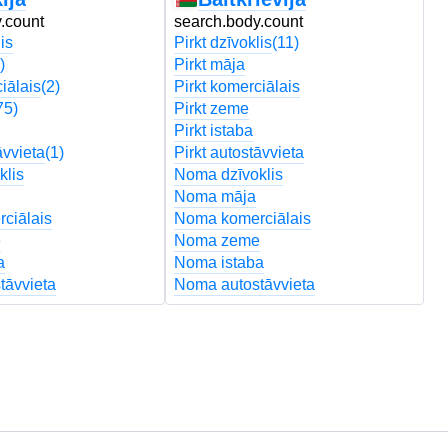
.count
search.body.count
s
is
Pirkt dzīvoklis
(11)
Pi
)
Pirkt māja
Pi
iālais
(2)
Pirkt komerciālais
Pi
75)
Pirkt zeme
Pi
Pirkt istaba
Pi
āvvieta
(1)
Pirkt autostāvvieta
Pi
klis
Noma dzīvoklis
N
Noma māja
N
ciālais
Noma komerciālais
N
e
Noma zeme
N
a
Noma istaba
N
tāvvieta
Noma autostāvvieta
N