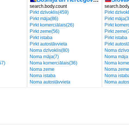
search.body.count
search.body
Pirkt dzīvoklis
(459)
Pirkt dzīvokl
Pirkt māja
(86)
Pirkt māja
(3
Pirkt komerciālais
(26)
Pirkt komerc
Pirkt zeme
(56)
Pirkt zeme
(
Pirkt istaba
Pirkt istaba
Pirkt autostāvvieta
Pirkt autost
Noma dzīvoklis
(80)
Noma dzīvo
Noma māja
(7)
Noma māja
57)
Noma komerciālais
(36)
Noma komer
Noma zeme
Noma zem
Noma istaba
Noma istab
Noma autostāvvieta
Noma autos