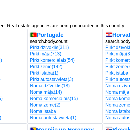
ree. Real estate agencies are being onboarded in this country.
Portugāle
Horvāt
search.body.count
search.body
Pirkt dzīvoklis
(311)
Pirkt dzīvokl
Pirkt māja
(713)
Pirkt māja
(
)
Pirkt komerciālais
(54)
Pirkt komerc
Pirkt zeme
(142)
Pirkt zeme
(
Pirkt istaba
(1)
Pirkt istaba
)
Pirkt autostāvvieta
(3)
Pirkt autost
Noma dzīvoklis
(18)
Noma dzīvo
Noma māja
(14)
Noma māja
5)
Noma komerciālais
(15)
Noma komer
Noma zeme
(2)
Noma zem
Noma istaba
Noma istab
)
Noma autostāvvieta
(1)
Noma autos
Bosnija un Hercegovina
Slovāk