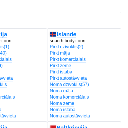
ija
Islande
.count
search.body.count
s
is
(1)
Pirkt dzīvoklis
(2)
Pi
340)
Pirkt māja
Pi
iālais
Pirkt komerciālais
Pi
9)
Pirkt zeme
Pi
Pirkt istaba
Pi
āvvieta
Pirkt autostāvvieta
Pi
klis
Noma dzīvoklis
(57)
N
Noma māja
N
ciālais
Noma komerciālais
N
e
Noma zeme
N
a
Noma istaba
N
tāvvieta
Noma autostāvvieta
N
ija
Baltkrievija