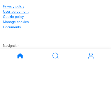
Privacy policy
User agreement
Cookie policy
Manage cookies
Documents
Navigation
Journal
Buy
Rent
Apartments
Apartments
House
House
Land
Land
Commercial
Commercial
Parking
Parking