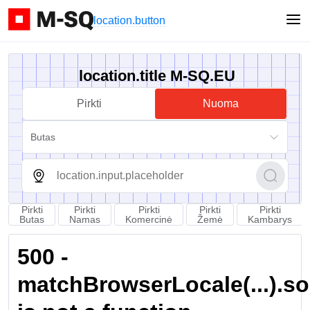
location.button
location.title M-SQ.EU
Pirkti
Nuoma
Butas
Pirkti
Pirkti
Pirkti
Pirkti
Pirkti
Butas
Namas
Komercinė
Žemė
Kambarys
500 -
matchBrowserLocale(...).sort