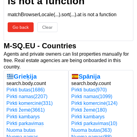
is not a function
matchBrowserLocale(...).sort(...).at is not a function
Go back
Clear
M-SQ.EU - Countries
Agents and private owners can list properties manually for
free. Real estate agencies are being onboarded in this
country.
Grieķija
Spānija
search.body.count
search.body.count
Pirkti butas
(1686)
Pirkti butas
(970)
Pirkti namas
(2207)
Pirkti namas
(1099)
Pirkti komercinė
(331)
Pirkti komercinė
(124)
Pirkti žemė
(3661)
Pirkti žemė
(180)
Pirkti kambarys
Pirkti kambarys
Pirkti parkavimas
Pirkti parkavimas
(10)
Nuoma butas
Nuoma butas
(363)
Nuoma namas
Nuoma namas
(88)