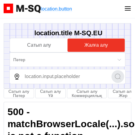
location.button
location.title M-SQ.EU
Сатып алу
Жалға алу
Пәтер
Сатып алу
Сатып алу
Сатып алу
Сатып алу
Пәтер
Үй
Коммерциялық
Жер
500 -
matchBrowserLocale(...).sort