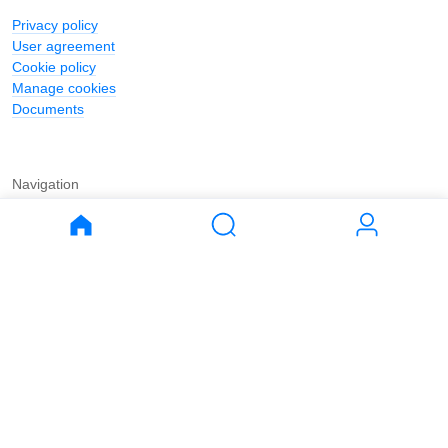
Privacy policy
User agreement
Cookie policy
Manage cookies
Documents
Navigation
Journal
Buy
Rent
Apartments
Apartments
House
House
Land
Land
Commercial
Commercial
Parking
Parking