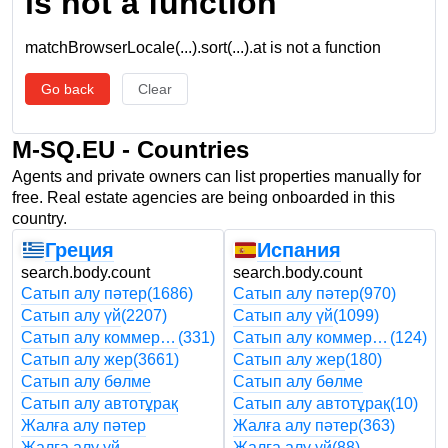
is not a function
matchBrowserLocale(...).sort(...).at is not a function
Go back
Clear
M-SQ.EU - Countries
Agents and private owners can list properties manually for
free. Real estate agencies are being onboarded in this
country.
Греция
Испания
search.body.count
search.body.count
Сатып алу пәтер
(1686)
Сатып алу пәтер
(970)
Сатып алу үй
(2207)
Сатып алу үй
(1099)
Сатып алу коммерциялық
(331)
Сатып алу коммерциялық
(124)
Сатып алу жер
(3661)
Сатып алу жер
(180)
Сатып алу бөлме
Сатып алу бөлме
Сатып алу автотұрақ
Сатып алу автотұрақ
(10)
Жалға алу пәтер
Жалға алу пәтер
(363)
Жалға алу үй
Жалға алу үй
(88)