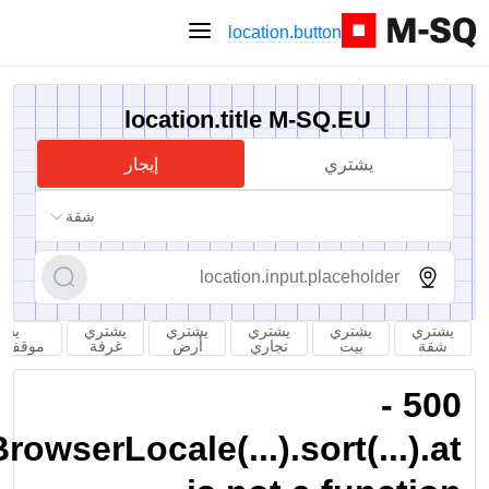
location.button
location.title M-SQ.EU
يشتري
إيجار
شقة
يشتري
يشتري
يشتري
يشتري
يشتري
يشت
شقة
بيت
تجاري
أرض
غرفة
موقف س
500 -
owserLocale(...).sort(...).at