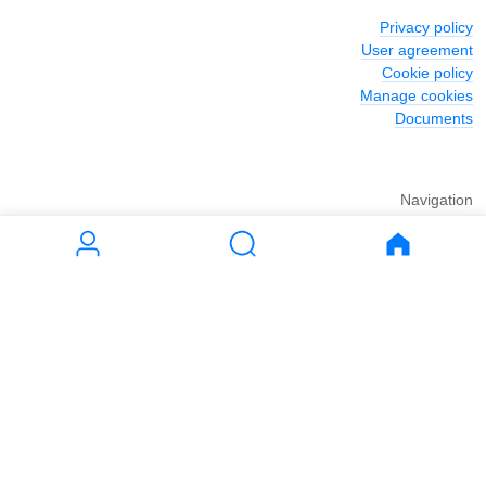
Privacy policy
User agreement
Cookie policy
Manage cookies
Documents
Navigation
Journal
Rent
Buy
Apartments
Apartments
House
House
Land
Land
Commercial
Commercial
Parking
Parking