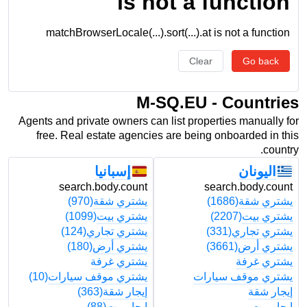
is not a function
matchBrowserLocale(...).sort(...).at is not a function
Clear
Go back
M-SQ.EU - Countries
Agents and private owners can list properties manually for
free. Real estate agencies are being onboarded in this
country.
اليونان
إسبانيا
t
search.body.count
search.body.count
يشتري شقة
(1686)
يشتري شقة
(970)
ي
يشتري بيت
(2207)
يشتري بيت
(1099)
ي
يشتري تجاري
(331)
يشتري تجاري
(124)
ي
يشتري أرض
(3661)
يشتري أرض
(180)
ي
يشتري غرفة
يشتري غرفة
ي
يشتري موقف سيارات
يشتري موقف سيارات
(10)
ي
إيجار شقة
إيجار شقة
(363)
إ
إيجار بيت
إيجار بيت
(88)
إ