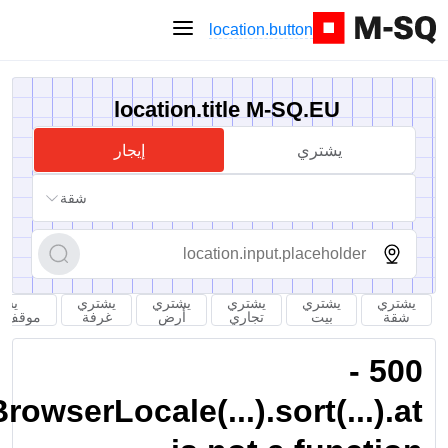
location.button
location.title M-SQ.EU
يشتري
إيجار
شقة
يشتري
يشتري
يشتري
يشتري
يشتري
يشت
شقة
بيت
تجاري
أرض
غرفة
موقف س
500 -
owserLocale(...).sort(...).at