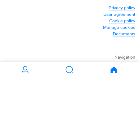
Privacy policy
User agreement
Cookie policy
Manage cookies
Documents
Navigation
Journal
Rent
Buy
Apartments
Apartments
House
House
Land
Land
Commercial
Commercial
Parking
Parking