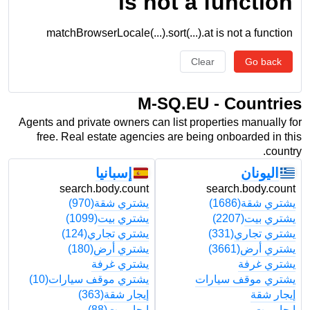
is not a function
matchBrowserLocale(...).sort(...).at is not a function
Clear
Go back
M-SQ.EU - Countries
Agents and private owners can list properties manually for
free. Real estate agencies are being onboarded in this
country.
اليونان
إسبانيا
t
search.body.count
search.body.count
يشتري شقة
(1686)
يشتري شقة
(970)
ي
يشتري بيت
(2207)
يشتري بيت
(1099)
ي
يشتري تجاري
(331)
يشتري تجاري
(124)
ي
يشتري أرض
(3661)
يشتري أرض
(180)
ي
يشتري غرفة
يشتري غرفة
ي
يشتري موقف سيارات
يشتري موقف سيارات
(10)
ي
إيجار شقة
إيجار شقة
(363)
إ
إيجار بيت
إيجار بيت
(88)
إ