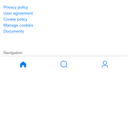
Privacy policy
User agreement
Cookie policy
Manage cookies
Documents
Navigation
Journal
Buy
Rent
Apartments
Apartments
House
House
Land
Land
Commercial
Commercial
Parking
Parking