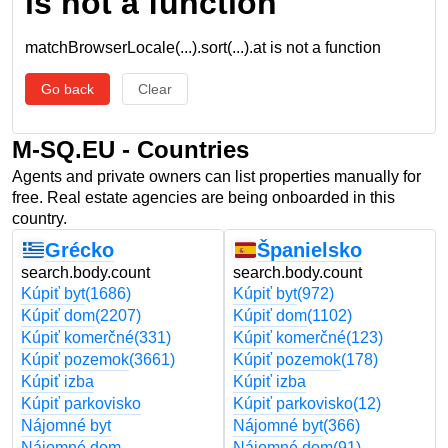
is not a function
matchBrowserLocale(...).sort(...).at is not a function
Go back
Clear
M-SQ.EU - Countries
Agents and private owners can list properties manually for
free. Real estate agencies are being onboarded in this
country.
Grécko
Španielsko
search.body.count
search.body.count
Kúpiť byt
(1686)
Kúpiť byt
(972)
Kúpiť dom
(2207)
Kúpiť dom
(1102)
Kúpiť komerčné
(331)
Kúpiť komerčné
(123)
Kúpiť pozemok
(3661)
Kúpiť pozemok
(178)
Kúpiť izba
Kúpiť izba
Kúpiť parkovisko
Kúpiť parkovisko
(12)
Nájomné byt
Nájomné byt
(366)
Nájomné dom
Nájomné dom
(91)