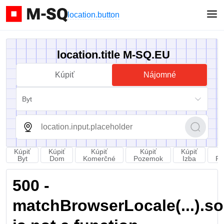
location.button
location.title M-SQ.EU
Kúpiť
Nájomné
Byt
Kúpiť
Kúpiť
Kúpiť
Kúpiť
Kúpiť
Byt
Dom
Komerčné
Pozemok
Izba
Pa
500 -
matchBrowserLocale(...).sort