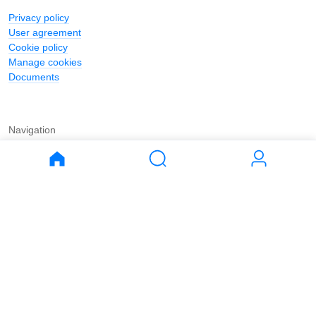
Privacy policy
User agreement
Cookie policy
Manage cookies
Documents
Navigation
Journal
Buy
Rent
Apartments
Apartments
House
House
Land
Land
Commercial
Commercial
Parking
Parking