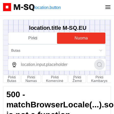
location.button
location.title M-SQ.EU
Pirkti
Nuoma
Butas
Pirkti
Pirkti
Pirkti
Pirkti
Pirkti
Butas
Namas
Komercinė
Žemė
Kambarys
500 -
matchBrowserLocale(...).sort