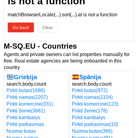
is not a function
matchBrowserLocale(...).sort(...).at is not a function
Go back
Clear
M-SQ.EU - Countries
Agents and private owners can list properties manually for
free. Real estate agencies are being onboarded in this
country.
Grieķija
Spānija
search.body.count
search.body.count
Pirkti butas
(1686)
Pirkti butas
(972)
Pirkti namas
(2207)
Pirkti namas
(1104)
Pirkti komercinė
(331)
Pirkti komercinė
(123)
Pirkti žemė
(3661)
Pirkti žemė
(178)
Pirkti kambarys
Pirkti kambarys
Pirkti parkavimas
Pirkti parkavimas
(10)
Nuoma butas
Nuoma butas
(366)
Nuoma namas
Nuoma namas
(91)