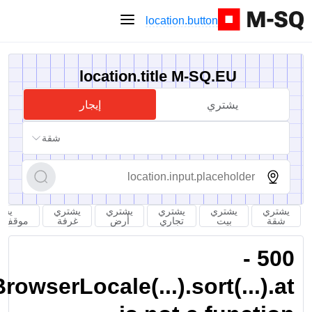
location.button
location.title M-SQ.EU
يشتري
إيجار
شقة
يشتري
يشتري
يشتري
يشتري
يشتري
يشت
شقة
بيت
تجاري
أرض
غرفة
موقف س
500 -
owserLocale(...).sort(...).at