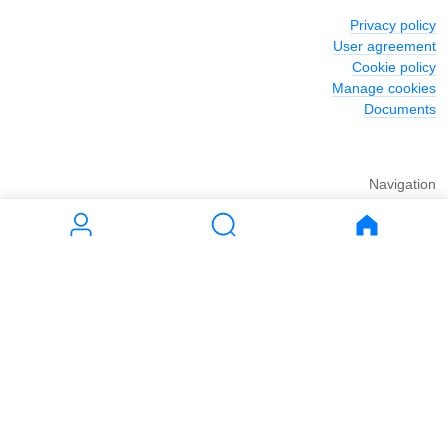
Privacy policy
User agreement
Cookie policy
Manage cookies
Documents
Navigation
Journal
Rent
Buy
Apartments
Apartments
House
House
Land
Land
Commercial
Commercial
Parking
Parking