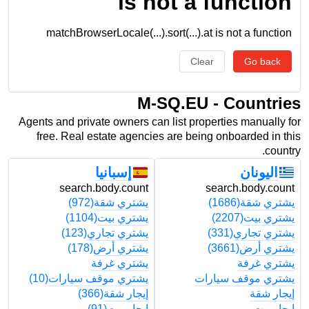
is not a function
matchBrowserLocale(...).sort(...).at is not a function
Clear
Go back
M-SQ.EU - Countries
Agents and private owners can list properties manually for
free. Real estate agencies are being onboarded in this
country.
اليونان
إسبانيا
t
search.body.count
search.body.count
يشتري شقة
(1686)
يشتري شقة
(972)
ي
يشتري بيت
(2207)
يشتري بيت
(1104)
ي
يشتري تجاري
(331)
يشتري تجاري
(123)
ي
يشتري أرض
(3661)
يشتري أرض
(178)
ي
يشتري غرفة
يشتري غرفة
ي
يشتري موقف سيارات
يشتري موقف سيارات
(10)
ي
إيجار شقة
إيجار شقة
(366)
إ
إيجار بيت
إيجار بيت
(91)
إ